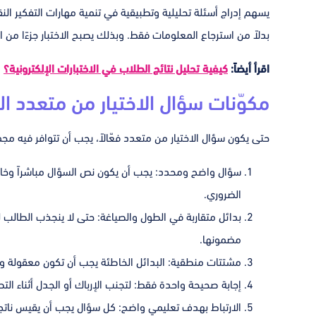
يسهم إدراج أسئلة تحليلية وتطبيقية في تنمية مهارات التفكير ا
بدلاً من استرجاع المعلومات فقط. وبذلك يصبح الاختبار جزءًا من 
اقرأ أيضاً:
كيفية تحليل نتائج الطلاب في الاختبارات الإلكترونية؟
مكوّنات سؤال الاختيار من متعدد ال
حتى يكون سؤال الاختيار من متعدد فعّالاً، يجب أن تتوافر فيه مج
سؤال واضح ومحدد: يجب أن يكون نص السؤال مباشراً وخاليا
الضروري.
بدائل متقاربة في الطول والصياغة: حتى لا ينجذب الطالب
مضمونها.
مشتتات منطقية: البدائل الخاطئة يجب أن تكون معقولة وقر
إجابة صحيحة واحدة فقط: لتجنب الإرباك أو الجدل أثناء الت
الارتباط بهدف تعليمي واضح: كل سؤال يجب أن يقيس نات