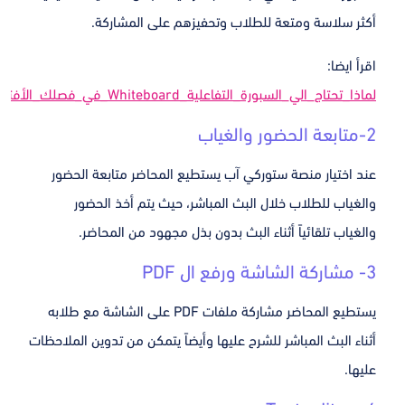
أكثر سلاسة ومتعة للطلاب وتحفيزهم على المشاركة.
اقرأ ايضا:
لماذا_تحتاج_الي_السبورة_التفاعلية_Whiteboard_في_فصلك_الأفتراضي؟
2-متابعة الحضور والغياب
عند اختيار منصة ستوركي آب يستطيع المحاضر متابعة الحضور
والغياب للطلاب خلال البث المباشر، حيث يتم أخذ الحضور
والغياب تلقائياً أثناء البث بدون بذل مجهود من المحاضر.
3- مشاركة الشاشة ورفع ال PDF
يستطيع المحاضر مشاركة ملفات PDF على الشاشة مع طلابه
أثناء البث المباشر للشرح عليها وأيضاً يتمكن من تدوين الملاحظات
عليها.