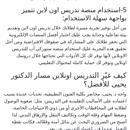
5-استخدام منصة تدريس اون لاين تتميز
بواجهة سهلة الاستخدام:
من أجل توفير تجربة مميزة لطلابك خلال تدريس اون لاين وتقديم
بيئة تفاعلية وجذابة يجب عليك اختيار أفضل المنصات الإلكترونية
التي تحفز طلابك على المشاركة في صفوفك الافتراضية ومن أجل
تحقيق هذه التجربة عليك استخدام منصة ستوركي آب للتدريس
الاونلاين لأنها توفر لك كل الأدوات التي تحتاجها خلال دروسك
اونلاين وتوفر لك حماية كاملة لمحتواك التعليمي.
كيف غيّر التدريس اونلاين مسار الدكتور
يحيى للأفضل؟
واجه د. يحيى، محاضر بكلية الفنون التطبيقية، تحديات عديدة بسبب
اعتماده على الأساليب التقليدية في التدريس، مثل: صعوبة الوصول
لطلابه في المحافظات الأخرى أو من ذوي الاحتياجات الخاصة،
وضغط المهام وقلة الوقت وتكاليف التنقل والإرهاق البدني. لذا
أصبح من الضروري البحث عن بدائل آمنة وفعّالة، فكانت نقطة
التحول عندما قرر اعتماد التدريس عن بعد.